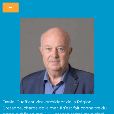
Daniel Cueff est vice-président de la Région
Bretagne, chargé de la mer. Il s’est fait connaître du