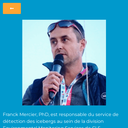
Franck Mercier, PhD, est responsable du service de
détection des icebergs au sein de la division