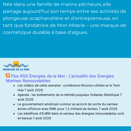
Née dans une famille de marins-pêcheurs, elle
partage aujourd’hui son temps entre ses activités de
plongeuse-scaphandrière et d’entrepreneuse, en
tant que fondatrice de Mon Miracle – une marque de
cosmétique durable à base d’algues.
Flux RSS Énergies de la Mer : L’actualité des Énergies
Marines Renouvelables
Les vidéos de cette semaine : conférence l’érosion côtière et le Twin
Hub
7 août 2026
Agenda : les événements de la rentrée jusqu’aux Océanes Atlantique
7
août 2026
Le gouvernement américain conclut un accord de sortie du secteur
éolien offshore avec RWE pour 1,2 milliard de dollars
7 août 2026
Les bénéfices d’EnBW dans le secteur des énergies renouvelables sont
en baisse
7 août 2026